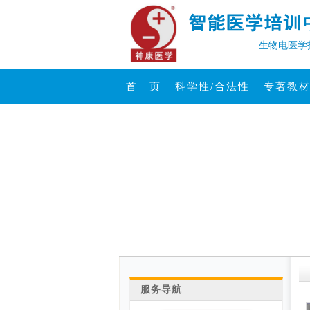
———生物电医学
首 页
科学性/合法性
专著教
服务导航