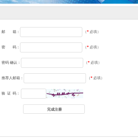
邮 箱：
（
*
必填）
密 码：
（
*
必填）
密码 确认：
（
*
必填）
推荐人邮箱：
（
*
必填）
验 证 码：