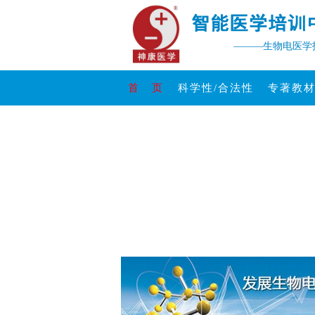
———生物电医学
首 页
科学性/合法性
专著教