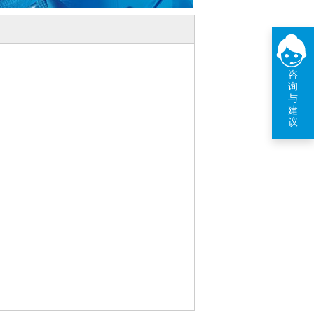
咨
询
与
建
议